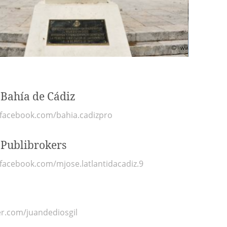
Bahía de Cádiz
.facebook.com/bahia.cadizpro
 Publibrokers
facebook.com/mjose.latlantidacadiz.9
ter.com/juandediosgil