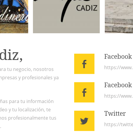
diz,
Facebook 
https://www
ara tu negocio, nosotros
mpresas y profesionales ya
Facebook
https://www.
ñas para tu información
eo y tu localización, te
Twitter
mos profesionalmente tus
https://twit
.