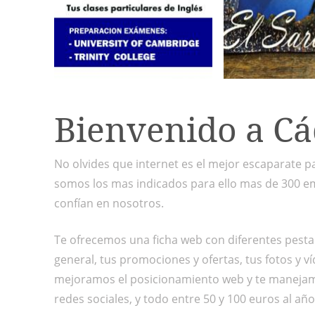
Bienvenido a Cá
No olvides que internet es el mejor escaparate p
somos los mas indicados para ello mas de 300 e
confían en nosotros.
Te ofrecemos una ficha web con diferentes pesta
general, tus promociones y ofertas, tus fotos y víd
mejoramos el posicionamiento web y te maneja
redes sociales, y todo entre 50 y 100 euros al año