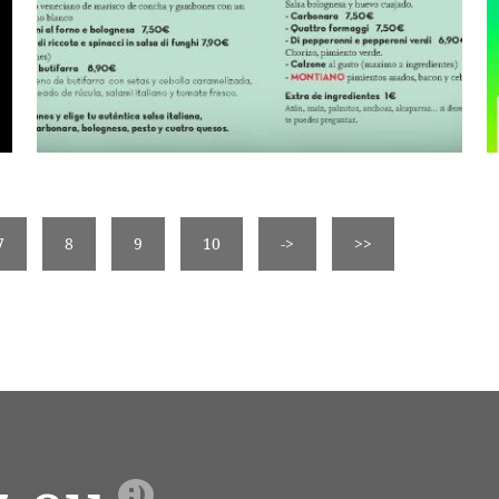
7
8
9
10
->
>>