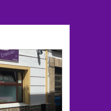
Anterior/Siguiente página
rectly.
OK