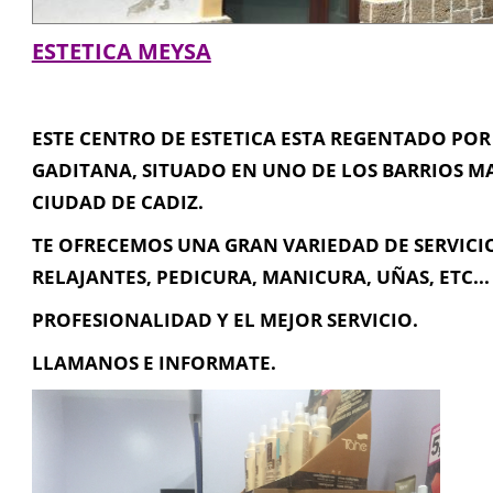
ESTETICA MEYSA
ESTE CENTRO DE ESTETICA ESTA REGENTADO PO
GADITANA, SITUADO EN UNO DE LOS BARRIOS M
Información de Contacto
CIUDAD DE CADIZ.
TE OFRECEMOS UNA GRAN VARIEDAD DE SERVICIO
C/ CRISTO DE LA MISERICORDIA Nº 7 (LA VIÑA, CADIZ), Cádiz
RELAJANTES, PEDICURA, MANICURA, UÑAS, ETC...
956 075 755
PROFESIONALIDAD Y EL MEJOR SERVICIO.
meysaestetica@gmail.com
LLAMANOS E INFORMATE.
Contacta con Nosotros