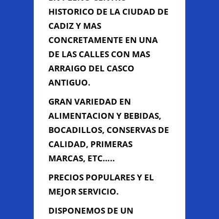
HISTORICO DE LA CIUDAD DE
CADIZ Y MAS
Información de
CONCRETAMENTE EN UNA
Contacto
DE LAS CALLES CON MAS
ARRAIGO DEL CASCO
ANTIGUO.
C/ SOPRANIS Nº 24 - 11006 (
JUNTO IGLESIA DE SANTO
GRAN VARIEDAD EN
DOMINGO ), Cádiz, Cádiz
ALIMENTACION Y BEBIDAS,
956 277 212
BOCADILLOS, CONSERVAS DE
ultramarinossopranis@gmail.com
CALIDAD, PRIMERAS
MARCAS, ETC…..
Contacta con Nosotros
PRECIOS POPULARES Y EL
MEJOR SERVICIO.
DISPONEMOS DE UN