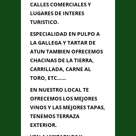
CALLES COMERCIALES Y
LUGARES DE INTERES
TURISTICO.
Información de
Contacto
ESPECIALIDAD EN PULPO A
LA GALLEGA Y TARTAR DE
ATUN TAMBIEN OFRECEMOS
C/ Obispo Jose Maria Ramces
CHACINAS DE LA TIERRA,
con calle San Martin (BARRIO DEL
POPULO) CADIZ, Cádiz, Cádiz
CARRILLADA, CARNE AL
956 26 66 42
TORO, ETC......
edithpiaf2011@hotmail.es
EN NUESTRO LOCAL TE
OFRECEMOS LOS MEJORES
Contacta con Nosotros
VINOS Y LAS MEJORES TAPAS,
TENEMOS TERRAZA
EXTERIOR.