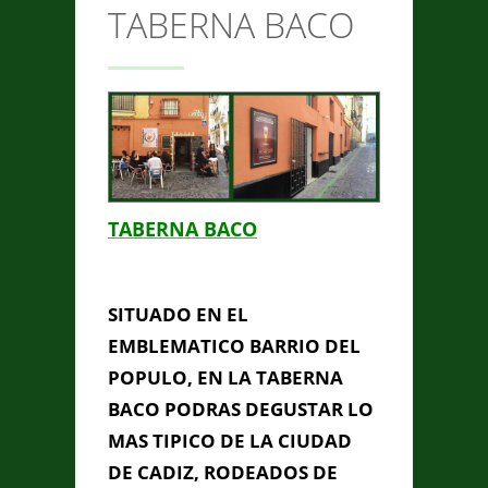
TABERNA BACO
CONTACTO
Anterior/Siguiente página
This page can't load Google
TABERNA BACO
Maps correctly.
Do you own this
TABERNA BACO
OK
website?
SITUADO EN EL
EMBLEMATICO BARRIO DEL
POPULO, EN LA TABERNA
BACO PODRAS DEGUSTAR LO
MAS TIPICO DE LA CIUDAD
DE CADIZ, RODEADOS DE