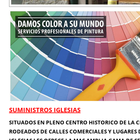
Información de Contacto
C/ SAGASTA 86 - LOCAL 2 - 11002 - Cadiz, Cádiz, Cádiz
856 07 26 20 - 647 98 95 97 - 648 73 84 93
serviciosysuministrosiglesias@gmail.com
SUMINISTROS IGLESIAS
Contacta con Nosotros
SITUADOS EN PLENO CENTRO HISTORICO DE LA C
RODEADOS DE CALLES COMERCIALES Y LUGARES D