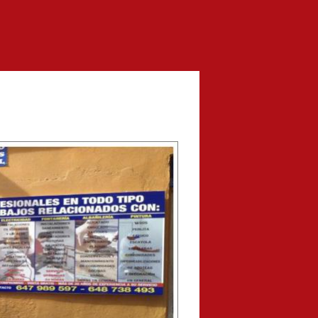
Anterior/Siguiente página
rectly.
OK
S