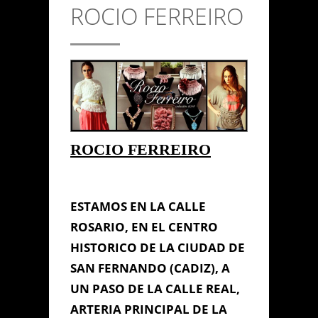
ROCIO FERREIRO
CONTACTO
Anterior/Siguiente página
This page can't load Google
ROCIO FERREIRO
Maps correctly.
Do you own this
ROCIO
OK
website?
FERREIRO
ESTAMOS EN LA CALLE
ROSARIO, EN EL CENTRO
HISTORICO DE LA CIUDAD DE
SAN FERNANDO (CADIZ), A
UN PASO DE LA CALLE REAL,
ARTERIA PRINCIPAL DE LA