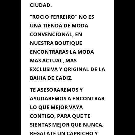
CIUDAD.
"ROCIO FERREIRO" NO ES
Información de
UNA TIENDA DE MODA
Contacto
CONVENCIONAL, EN
NUESTRA BOUTIQUE
ENCONTRARAS LA MODA
C/ ROSARIO Nº 31 - 11100 -
MAS ACTUAL, MAS
SAN FERNANDO (CADIZ), San
Fernando, Cádiz
EXCLUSIVA Y ORIGINAL DE LA
956 940 514
BAHIA DE CADIZ.
ferreirosanchezrocio@gmail.com
TE ASESORAREMOS Y
AYUDAREMOS A ENCONTRAR
LO QUE MEJOR VAYA
Contacta con Nosotros
CONTIGO, PARA QUE TE
SIENTAS MEJOR QUE NUNCA,
REGALATE UN CAPRICHO Y