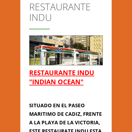
RESTAURANTE
CONTACTO
INDU
Anterior/Siguiente página
This page can't load Google
Maps correctly.
RESTAURANTE INDU
Do you own this
RESTAURANTE
OK
"INDIAN OCEAN"
website?
INDU
SITUADO EN EL PASEO
MARITIMO DE CADIZ, FRENTE
A LA PLAYA DE LA VICTORIA,
ESTE RESTAURATE INDU ESTA