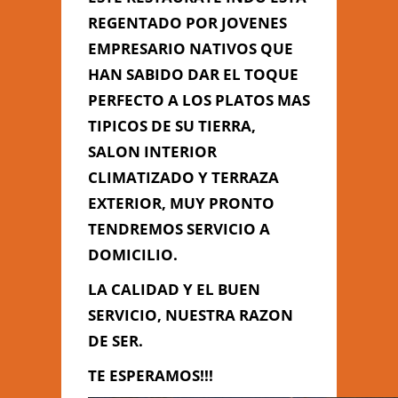
REGENTADO POR JOVENES
EMPRESARIO NATIVOS QUE
Información de
HAN SABIDO DAR EL TOQUE
Contacto
PERFECTO A LOS PLATOS MAS
TIPICOS DE SU TIERRA,
SALON INTERIOR
PASEO MARITIMO Nº 21/22 -
CLIMATIZADO Y TERRAZA
CADIZ, Cádiz, Cádiz
856 172 043 - 632 840 080
EXTERIOR, MUY PRONTO
TENDREMOS SERVICIO A
indianoceancadiz@gmail.com
DOMICILIO.
LA CALIDAD Y EL BUEN
Contacta con Nosotros
SERVICIO, NUESTRA RAZON
DE SER.
TE ESPERAMOS!!!