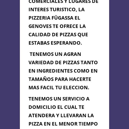
COMERCIALES Y LUGARES DE
INTERES TURISTICO, LA
PIZZERIA FÜGASSA EL
Información de
GENOVES TE OFRECE LA
Contacto
CALIDAD DE PIZZAS QUE
ESTABAS ESPERANDO.
C/ SOPRANIS Nº 1 (JUNTO
TENEMOS UN AGRAN
PLAZA DE SAN JUAN DE DIOS),
VARIEDAD DE PIZZAS TANTO
Cádiz, Cádiz
856 151 575
EN INGREDIENTES COMO EN
elgenoves@gmail.com
TAMAÑOS PARA HACERTE
MAS FACIL TU ELECCION.
Contacta con Nosotros
TENEMOS UN SERVICIO A
DOMICILIO EL CUAL TE
ATENDERA Y LLEVARAN LA
PIZZA EN EL MENOR TIEMPO