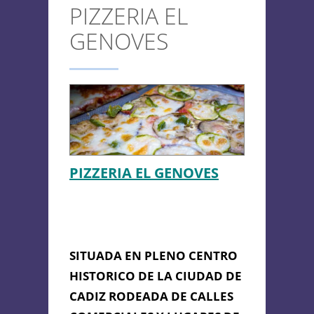
PIZZERIA EL
CONTACTO
GENOVES
Anterior/Siguiente página
This page can't load Google
Maps correctly.
PIZZERIA EL GENOVES
Do you own this
PIZZERIA EL
OK
website?
GENOVES
SITUADA EN PLENO CENTRO
HISTORICO DE LA CIUDAD DE
CADIZ RODEADA DE CALLES