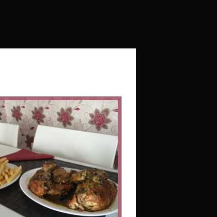
Anterior/Siguiente página
rectly.
OK