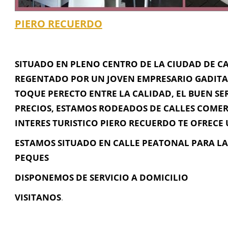
PIERO RECUERDO
SITUADO EN PLENO CENTRO DE LA CIUDAD DE CA
REGENTADO POR UN JOVEN EMPRESARIO GADITA
Información de Contacto
TOQUE PERECTO ENTRE LA CALIDAD, EL BUEN SER
PRECIOS, ESTAMOS RODEADOS DE CALLES COMER
C/ ABREU Nº 11 (CASCO HISTORICO), Cádiz, Cádiz
INTERES TURISTICO PIERO RECUERDO TE OFRECE
956 046 284
ESTAMOS SITUADO EN CALLE PEATONAL PARA L
PEQUES
pierorecuerdo@gmail.com
DISPONEMOS DE SERVICIO A DOMICILIO
VISITANOS
.
Contacta con Nosotros