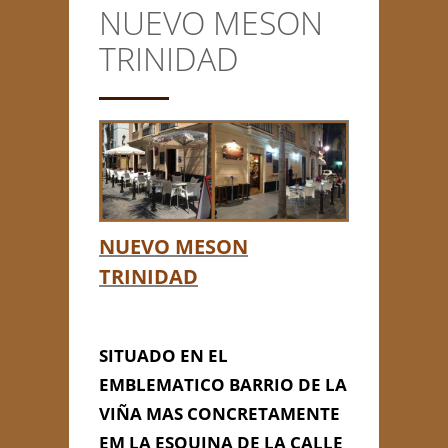
NUEVO MESON
CONTACTO
TRINIDAD
Anterior/Siguiente página
This page can't load Google
Maps correctly.
NUEVO MESON
Do you own this
NUEVO MESON
OK
TRINIDAD
website?
TRINIDAD
SITUADO EN EL
EMBLEMATICO BARRIO DE LA
VIÑA MAS CONCRETAMENTE
EM LA ESQUINA DE LA CALLE