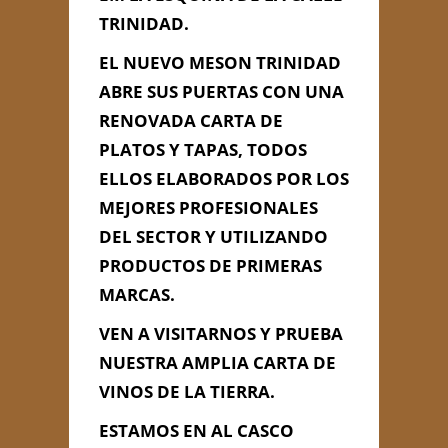
TRINIDAD.
EL NUEVO MESON TRINIDAD
Información de
ABRE SUS PUERTAS CON UNA
Contacto
RENOVADA CARTA DE
PLATOS Y TAPAS, TODOS
ELLOS ELABORADOS POR LOS
C/ TRINIDAD Nº 24 BARRIO DE
LA VIÑA CASCO HISTORICO, Cádiz,
MEJORES PROFESIONALES
Cádiz
DEL SECTOR Y UTILIZANDO
610 24 47 89
trinid@gmail.com
PRODUCTOS DE PRIMERAS
MARCAS.
VEN A VISITARNOS Y PRUEBA
Contacta con Nosotros
NUESTRA AMPLIA CARTA DE
VINOS DE LA TIERRA.
ESTAMOS EN AL CASCO