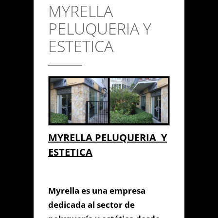
MYRELLA
CONTACTO
PELUQUERIA Y
Anterior/Siguiente página
ESTETICA
This page can't load Google
Maps correctly.
Do you own this
MYRELLA
OK
website?
PELUQUERIA Y
MYRELLA PELUQUERIA Y
ESTETICA
ESTETICA
Myrella es una empresa
dedicada al sector de