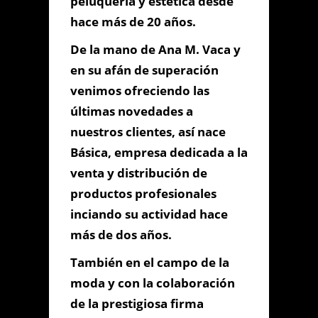
peluquería y estética desde
hace más de 20 años.
De la mano de Ana M. Vaca y
Información de
en su afán de superación
Contacto
venimos ofreciendo las
últimas novedades a
C/ GOYA Nº 11 - CADIZ, Cádiz,
nuestros clientes, así nace
Cádiz
Básica, empresa dedicada a la
956 079 861
venta y distribución de
ana-myrella@hotmail.com
productos profesionales
inciando su actividad hace
más de dos años.
Contacta con Nosotros
También en el campo de la
moda y con la colaboración
de la prestigiosa firma