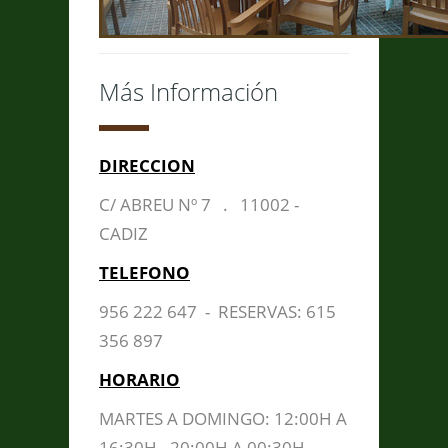
Más Información
DIRECCION
C/ ABREU Nº 7 . 11002 -
CADIZ
TELEFONO
956 222 647 - RESERVAS: 615
356 897
HORARIO
MARTES A DOMINGO: 12:00H A
16:30H - 20:00H A 00:30H