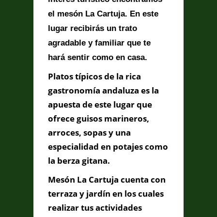
el mesón La Cartuja. En este
lugar recibirás un trato
Información de
agradable y familiar que te
Contacto
hará sentir como en casa.
Platos típicos de la rica
C/ ABREU Nº 7 . 11002 - CADIZ,
gastronomía andaluza es la
Cádiz, Cádiz
apuesta de este lugar que
956 222 647 - RESERVAS: 615
356 897
ofrece guisos marineros,
nanidecadi11@gmail.com
arroces, sopas y una
especialidad en potajes como
la berza gitana.
Contacta con Nosotros
Mesón La Cartuja cuenta con
terraza y jardín en los cuales
realizar tus actividades