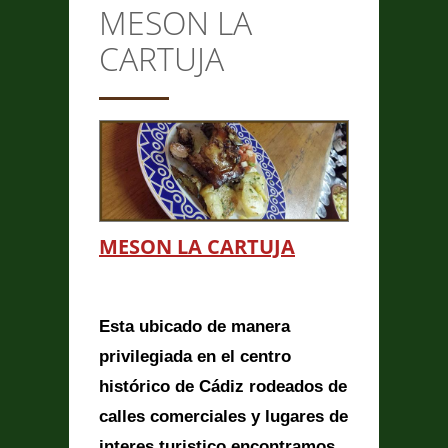
MESON LA
CONTACTO
CARTUJA
Anterior/Siguiente página
This page can't load Google
Maps correctly.
MESON LA CARTUJA
Do you own this
MESON LA
OK
website?
CARTUJA
Esta ubicado de manera
privilegiada en el centro
histórico de Cádiz rodeados de
calles comerciales y lugares de
interes turistico encontramos