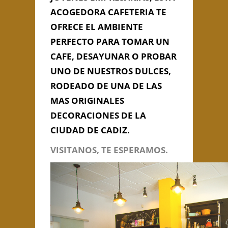
ACOGEDORA CAFETERIA TE
OFRECE EL AMBIENTE
Información de
PERFECTO PARA TOMAR UN
Contacto
CAFE, DESAYUNAR O PROBAR
UNO DE NUESTROS DULCES,
RODEADO DE UNA DE LAS
C/ Francisco Garcia de Sola, nº
MAS ORIGINALES
46, Cádiz, Cádiz
856 07 73 43
DECORACIONES DE LA
CIUDAD DE CADIZ.
laregaderacoffeebar@gmail.com
VISITANOS, TE ESPERAMOS.
Contacta con Nosotros