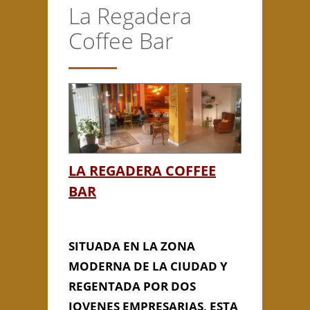
La Regadera
CONTACTO
Coffee Bar
Anterior/Siguiente página
This page can't load Google
Maps correctly.
LA REGADERA COFFEE
Do you own this
La Regadera
OK
BAR
website?
Coffee Bar
SITUADA EN LA ZONA
MODERNA DE LA CIUDAD Y
REGENTADA POR DOS
JOVENES EMPRESARIAS, ESTA