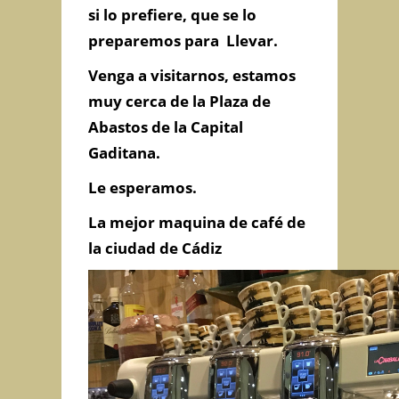
si lo prefiere, que se lo
preparemos para Llevar.
Información de
Venga a visitarnos, estamos
Contacto
muy cerca de la Plaza de
Abastos de la Capital
Gaditana.
C/ ALCALA GALIANO, 3 - CADIZ
(JUNTO AL MERCADO CENTRAL DE
Le esperamos.
ABASTOS), Cádiz, Cádiz
956 046 499
La mejor maquina de café de
lepoemecadiz@gmail.com
la ciudad de Cádiz
Contacta con Nosotros