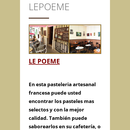
LEPOEME
CONTACTO
Anterior/Siguiente página
This page can't load Google
LE POEME
Maps correctly.
Do you own this
LEPOEME
OK
website?
En esta pasteleria artesanal
francesa puede usted
encontrar los pasteles mas
selectos y con la mejor
calidad. También puede
saborearlos en su cafetería, o