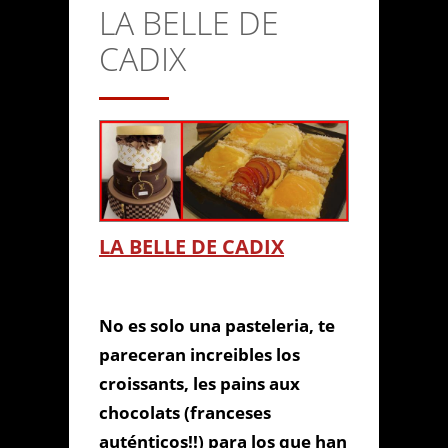
LA BELLE DE
CONTACTO
CADIX
Anterior/Siguiente página
This page can't load Google
Maps correctly.
LA BELLE DE CADIX
Do you own this
LA BELLE DE
OK
website?
CADIX
No es solo una pasteleria, te
pareceran increibles los
croissants, les pains aux
chocolats (franceses
auténticos!!) para los que han