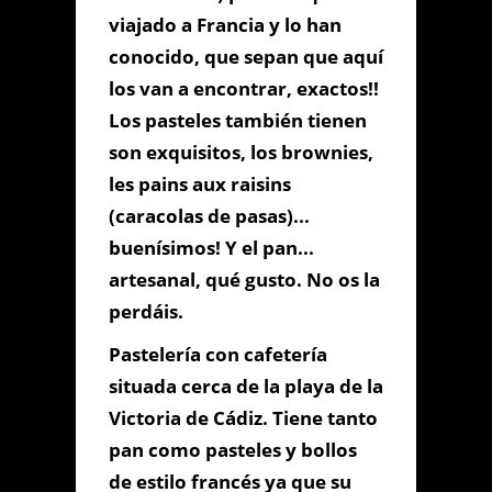
viajado a Francia y lo han
conocido, que sepan que aquí
Información de
los van a encontrar, exactos!!
Contacto
Los pasteles también tienen
son exquisitos, los brownies,
les pains aux raisins
C/ URUGUAY Nº 2 - CADIZ,
(caracolas de pasas)...
Cádiz, Cádiz
856 17 30 76
buenísimos! Y el pan...
artesanal, qué gusto. No os la
labelle@gmail.com
perdáis.
Pastelería con cafetería
Contacta con Nosotros
situada cerca de la playa de la
Victoria de Cádiz. Tiene tanto
pan como pasteles y bollos
de estilo francés ya que su