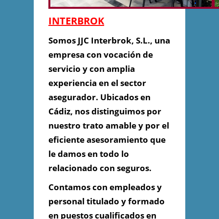
INTERBROK
Información de
Somos JJC Interbrok, S.L., una
Contacto
empresa con vocación de
servicio y con amplia
experiencia en el sector
Plaza Bécquer, 1 - local - bajo
asegurador. Ubicados en
11010 - CÁDIZ, Cádiz, Cádiz
956 28 19 25
Cádiz, nos distinguimos por
nuestro trato amable y por el
jjcinterbrok@interbrok.onored.com
eficiente asesoramiento que
le damos en todo lo
relacionado con seguros.
Contacta con Nosotros
Contamos con empleados y
personal titulado y formado
en puestos cualificados en