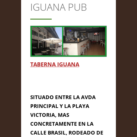
IGUANA PUB
CONTACTO
Anterior/Siguiente página
This page can't load Google
TABERNA IGUANA
Maps correctly.
Do you own this
IGUANA PUB
OK
website?
SITUADO ENTRE LA AVDA
PRINCIPAL Y LA PLAYA
VICTORIA, MAS
CONCRETAMENTE EN LA
CALLE BRASIL, RODEADO DE