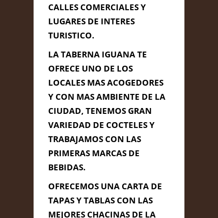
CALLES COMERCIALES Y
LUGARES DE INTERES
TURISTICO.
Información de
Contacto
LA TABERNA IGUANA TE
OFRECE UNO DE LOS
LOCALES MAS ACOGEDORES
C/ BRASIL Nº S/N, Cádiz, Cádiz
Y CON MAS AMBIENTE DE LA
856 153 107
CIUDAD, TENEMOS GRAN
VARIEDAD DE COCTELES Y
iguanapub@gmail.com
TRABAJAMOS CON LAS
PRIMERAS MARCAS DE
Contacta con Nosotros
BEBIDAS.
OFRECEMOS UNA CARTA DE
TAPAS Y TABLAS CON LAS
MEJORES CHACINAS DE LA