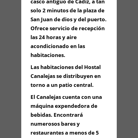
casco antiguo de Cádiz, a tan
solo 2 minutos de la plaza de
San Juan de dios y del puerto.
Información de
Ofrece servicio de recepción
Contacto
las 24 horas y aire
acondicionado en las
habitaciones.
C/ Cristóbal Colón, Nº5 - Cádiz
- 11005 - (Centro histórico), Cádiz,
Las habitaciones del Hostal
Cádiz
956 264 113
Canalejas se distribuyen en
torno a un patio central.
hostalcanalejascadiz@gmail.com
El Canalejas cuenta con una
máquina expendedora de
Contacta con Nosotros
bebidas. Encontrará
numerosos bares y
restaurantes a menos de 5