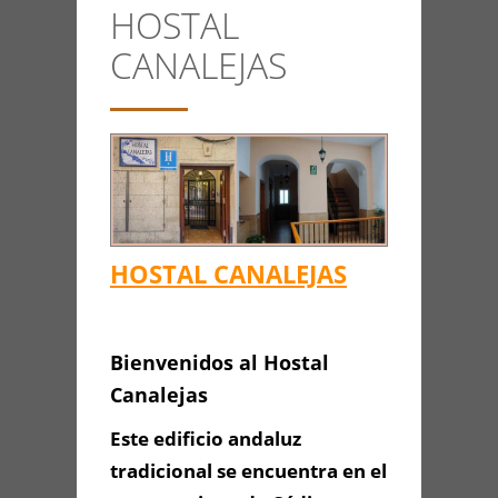
HOSTAL
CONTACTO
CANALEJAS
Anterior/Siguiente página
This page can't load Google
Maps correctly.
HOSTAL CANALEJAS
Do you own this
HOSTAL
OK
website?
CANALEJAS
Bienvenidos al Hostal
Canalejas
Este edificio andaluz
tradicional se encuentra en el