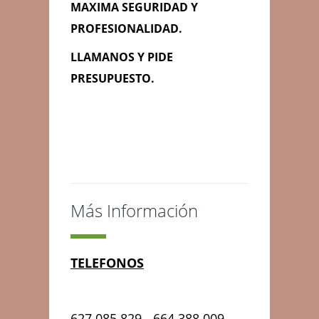
MAXIMA SEGURIDAD Y
PROFESIONALIDAD.
Información de
LLAMANOS Y PIDE
Contacto
PRESUPUESTO.
CADIZ PROVINCIA, Cádiz, Cádiz
627 085 829 - 664 388 009
hinchablescanoehijos@gmail.com
Más Información
Contacta con Nosotros
TELEFONOS
627 085 829 - 664 388 009