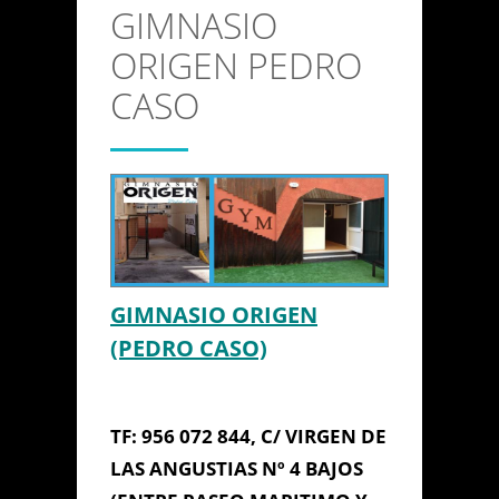
GIMNASIO
CONTACTO
ORIGEN PEDRO
Anterior/Siguiente página
CASO
This page can't load Google
Maps correctly.
Do you own this
GIMNASIO
OK
website?
ORIGEN PEDRO
GIMNASIO ORIGEN
CASO
(PEDRO CASO)
TF: 956 072 844, C/ VIRGEN DE
LAS ANGUSTIAS Nº 4 BAJOS