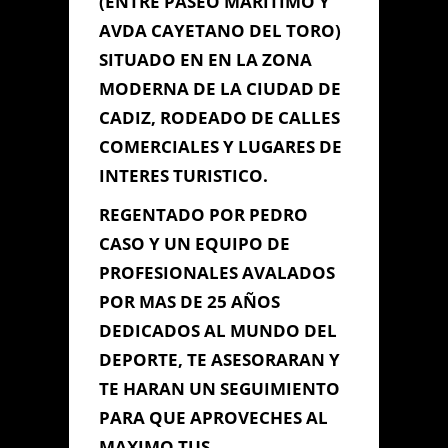
(ENTRE PASEO MARITIMO Y
AVDA CAYETANO DEL TORO)
SITUADO EN EN LA ZONA
Información de
MODERNA DE LA CIUDAD DE
Contacto
CADIZ, RODEADO DE CALLES
COMERCIALES Y LUGARES DE
INTERES TURISTICO.
C/ VIRGEN DE LAS ANGUSTIAS
Nº 4 BAJOS (ENTRE AVDA
REGENTADO POR PEDRO
CAYETANO DEL TORO Y PASEO
CASO Y UN EQUIPO DE
MARITIMO DE LA PLAYA VICTORIA),
Cádiz, Cádiz
PROFESIONALES AVALADOS
956 072 844
POR MAS DE 25 AÑOS
gimnasio_origen@live.com
DEDICADOS AL MUNDO DEL
DEPORTE, TE ASESORARAN Y
Contacta con Nosotros
TE HARAN UN SEGUIMIENTO
PARA QUE APROVECHES AL
MAXIMO TUS