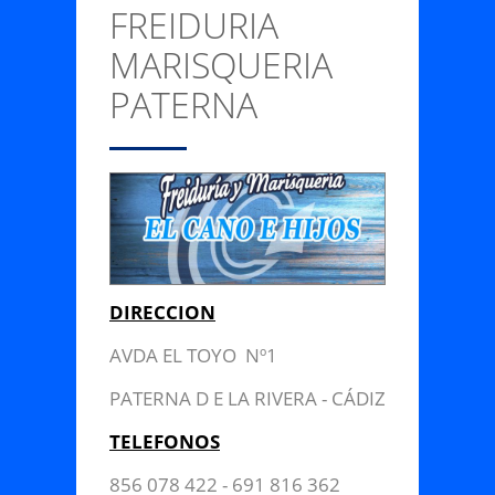
FREIDURIA
CONTACTO
MARISQUERIA
Anterior/Siguiente página
PATERNA
DIRECCION
AVDA EL TOYO Nº1
PATERNA D E LA RIVERA - CÁDIZ
TELEFONOS
856 078 422 - 691 816 362