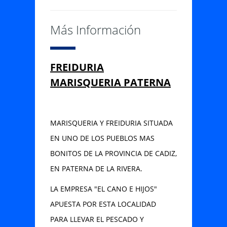
Más Información
Información de Contacto
FREIDURIA
AVDA EL TOYO Nº1, Paterna de
MARISQUERIA PATERNA
Rivera, Cádiz
856 078 422 - 691 816 362
MARISQUERIA Y FREIDURIA SITUADA
ELCANOEHIJOSPATERNA@GMAIL.COM
EN UNO DE LOS PUEBLOS MAS
BONITOS DE LA PROVINCIA DE CADIZ,
Contacta con Nosotros
EN PATERNA DE LA RIVERA.
LA EMPRESA "EL CANO E HIJOS"
APUESTA POR ESTA LOCALIDAD
PARA LLEVAR EL PESCADO Y