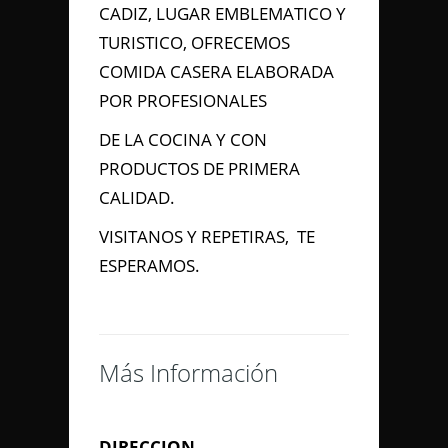
CADIZ, LUGAR EMBLEMATICO Y
TURISTICO, OFRECEMOS
COMIDA CASERA ELABORADA
Información de
POR PROFESIONALES
Contacto
DE LA COCINA Y CON
PRODUCTOS DE PRIMERA
PASEO MARITIMO Nº 28, Cádiz,
CALIDAD.
Cádiz
658 891 529
VISITANOS Y REPETIRAS, TE
juandediosgil@hotmail.com
ESPERAMOS.
Contacta con Nosotros
Más Información
DIRECCION