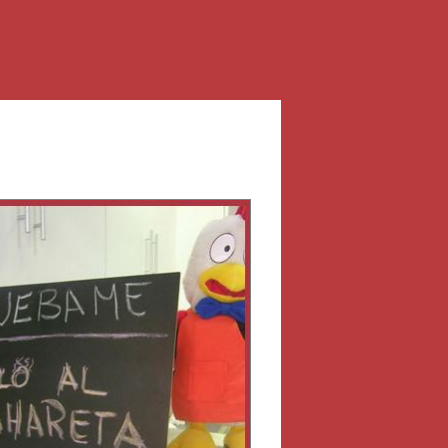
Anterior/Siguiente página
rectly.
OK
O