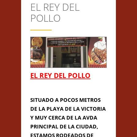
EL REY DEL
CONTACTO
POLLO
Anterior/Siguiente página
This page can't load Google
Maps correctly.
EL REY DEL POLLO
Do you own this
EL REY DEL
OK
website?
POLLO
SITUADO A POCOS METROS
DE LA PLAYA DE LA VICTORIA
Y MUY CERCA DE LA AVDA
PRINCIPAL DE LA CIUDAD,
ESTAMOS RODEADOS DE