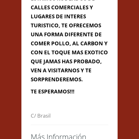
CALLES COMERCIALES Y
LUGARES DE INTERES
Información de
TURISTICO, TE OFRECEMOS
Contacto
UNA FORMA DIFERENTE DE
COMER POLLO, AL CARBON Y
CON EL TOQUE MAS EXOTICO
C/ Brasil Nº 6 (ENTRE PLAYA
QUE JAMAS HAS PROBADO,
VICTORIA Y AVDA ANA DE VIYA),
Cádiz, Cádiz
VEN A VISITARNOS Y TE
956 072 017
SORPRENDEREMOS.
elreydelpollocadiz@gmail.com
TE ESPERAMOS!!!
Contacta con Nosotros
C/ Brasil
Más Información