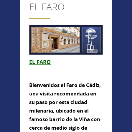
EL FARO
CONTACTO
Anterior/Siguiente página
This page can't load Google
EL FARO
Maps correctly.
Do you own this
EL FARO
OK
website?
Bienvenidos al Faro de Cádiz,
una visita recomendada en
su paso por esta ciudad
milenaria, ubicado en el
famoso barrio de la Viña con
cerca de medio siglo de