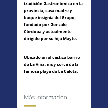
tradición Gastronómica en la
provincia, casa madre y
buque insignia del Grupo,
Información de
fundado por Gonzalo
Contacto
Córdoba y actualmente
dirigido por su hija Mayte.
C/ SAN FELIX Nº 15 - 11002 CP,
Cádiz, Cádiz
902 211 068
Ubicado en el castizo barrio
info@elfarodecadiz.com
de La Viña, muy cerca de la
famosa playa de La Caleta.
Contacta con Nosotros
Más Información