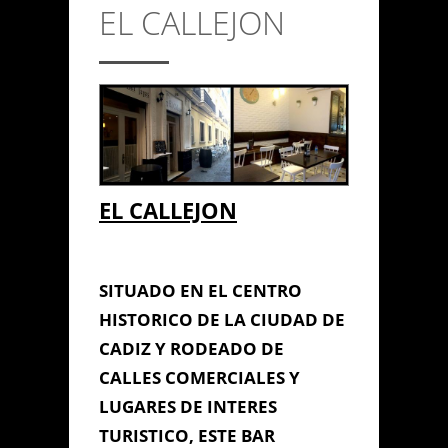
EL CALLEJON
CONTACTO
Anterior/Siguiente página
This page can't load Google
EL CALLEJON
Maps correctly.
Do you own this
EL CALLEJON
OK
website?
SITUADO EN EL CENTRO
HISTORICO DE LA CIUDAD DE
CADIZ Y RODEADO DE
CALLES COMERCIALES Y
LUGARES DE INTERES
TURISTICO, ESTE BAR