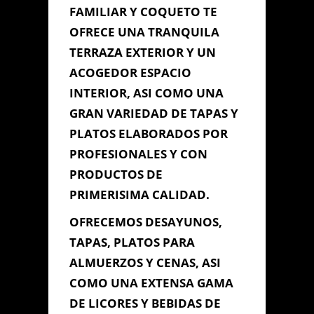
FAMILIAR Y COQUETO TE
OFRECE UNA TRANQUILA
TERRAZA EXTERIOR Y UN
Información de
ACOGEDOR ESPACIO
Contacto
INTERIOR, ASI COMO UNA
GRAN VARIEDAD DE TAPAS Y
C/ CABRERA DE NEVARES Nº3 -
PLATOS ELABORADOS POR
JUNTO A (PLAZA DE MENDIZABAL)
PROFESIONALES Y CON
- CADIZ, Cádiz, Cádiz
665 424 888
PRODUCTOS DE
elcallejonjuanjo@gmail.com
PRIMERISIMA CALIDAD.
OFRECEMOS DESAYUNOS,
Contacta con Nosotros
TAPAS, PLATOS PARA
ALMUERZOS Y CENAS, ASI
COMO UNA EXTENSA GAMA
DE LICORES Y BEBIDAS DE