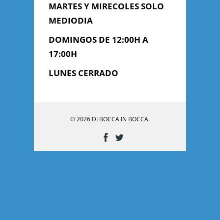
MARTES Y MIRECOLES SOLO
MEDIODIA
DOMINGOS DE 12:00H A
17:00H
LUNES CERRADO
CONTACTO
© 2026 DI BOCCA IN BOCCA.
Anterior/Siguiente página
This page can't
load Google Maps