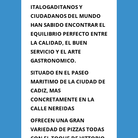
ITALOGADITANOS Y
CIUDADANOS DEL MUNDO
Información de
HAN SABIDO ENCONTRAR EL
Contacto
EQUILIBRIO PERFECTO ENTRE
LA CALIDAD, EL BUEN
SERVICIO Y EL ARTE
C/ NEREIDAS - CADIZ (PASEO
GASTRONOMICO.
MARITIMO), Cádiz, Cádiz
666 019 205 - 617 780 168
SITUADO EN EL PASEO
diboccainbocca@hotmail.com
MARITIMO DE LA CIUDAD DE
CADIZ, MAS
CONCRETAMENTE EN LA
Contacta con Nosotros
CALLE NEREIDAS
OFRECEN UNA GRAN
VARIEDAD DE PIZZAS TODAS