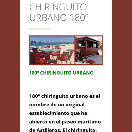
CHIRINGUITO
CONTACTO
URBANO 180º
Anterior/Siguiente página
This page can't load Google
Maps correctly.
180º CHIRINGUITO URBANO
Do you own this
CHIRINGUITO
OK
website?
URBANO 180º
180º chiringuito urbano es el
nombre de un original
establecimiento que ha
abierto en el paseo marítimo
de Astilleros. El chiringuito,