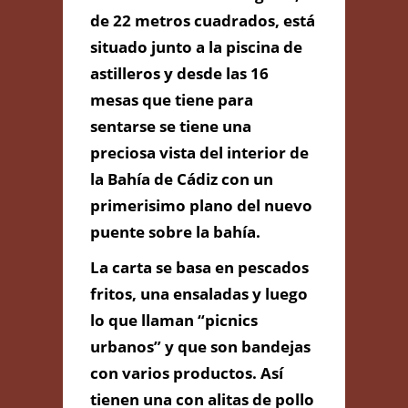
de 22 metros cuadrados, está
situado junto a la piscina de
Información de
astilleros y desde las 16
Contacto
mesas que tiene para
sentarse se tiene una
preciosa vista del interior de
PASEO MARITIMO DE
la Bahía de Cádiz con un
ASTILLEROS S/N (MUY CERCA DEL
EL CORTE INGLES Y EL PARQUE DE
primerisimo plano del nuevo
BOMBEROS)., Cádiz, Cádiz
puente sobre la bahía.
652 30 02 94
chiringuito@gmail.com
La carta se basa en pescados
fritos, una ensaladas y luego
lo que llaman “picnics
Contacta con Nosotros
urbanos” y que son bandejas
con varios productos. Así
tienen una con alitas de pollo