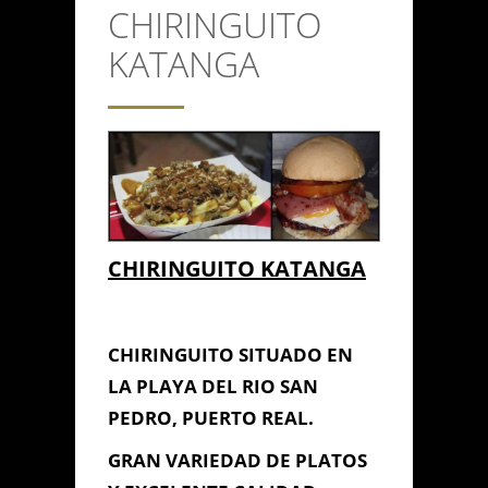
CHIRINGUITO
CONTACTO
KATANGA
Anterior/Siguiente página
This page can't load Google
Maps correctly.
CHIRINGUITO KATANGA
Do you own this
CHIRINGUITO
OK
website?
KATANGA
CHIRINGUITO SITUADO EN
LA PLAYA DEL RIO SAN
PEDRO, PUERTO REAL.
GRAN VARIEDAD DE PLATOS