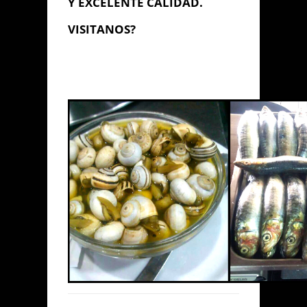
Y EXCELENTE CALIDAD.
VISITANOS?
Información de
Contacto
PLAYA RIO SAN PEDRO - CADIZ,
Puerto Real, Cádiz
000 000 000
katanga@gmail.com
Contacta con Nosotros