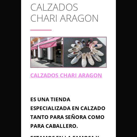
CALZADOS
CONTACTO
CHARI ARAGON
Anterior/Siguiente página
This page can't load Google
Maps correctly.
CALZADOS CHARI ARAGON
Do you own this
CALZADOS
OK
website?
CHARI ARAGON
ES UNA TIENDA
ESPECIALIZADA EN CALZADO
TANTO PARA SEÑORA COMO
PARA CABALLERO.