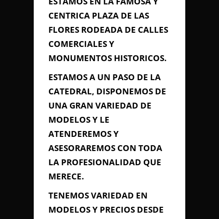
ESTAMOS EN LA FAMOSA Y
CENTRICA PLAZA
DE LAS
FLORES RODEADA DE CALLES
Información de
COMERCIALES Y
Contacto
MONUMENTOS HISTORICOS.
ESTAMOS A UN PASO DE LA
PLAZA DE LAS FLORES -
CATEDRAL, DISPONEMOS DE
CENTRO HISTORICO DE CADIZ,
UNA GRAN VARIEDAD DE
Cádiz, Cádiz
956 214 805
MODELOS Y LE
chaarpina@telefonica.net
ATENDEREMOS Y
ASESORAREMOS CON TODA
LA PROFESIONALIDAD QUE
Contacta con Nosotros
MERECE.
TENEMOS VARIEDAD EN
MODELOS Y PRECIOS DESDE