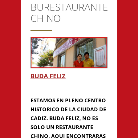
BURESTAURANTE
CONTACTO
CHINO
Anterior/Siguiente página
This page can't load Google
Maps correctly.
BUDA FELIZ
Do you own this
BURESTAURANTE
OK
website?
CHINO
ESTAMOS EN PLENO CENTRO
HISTORICO DE LA CIUDAD DE
CADIZ. BUDA FELIZ, NO ES
SOLO UN RESTAURANTE
CHINO, AQUI ENCONTRARAS