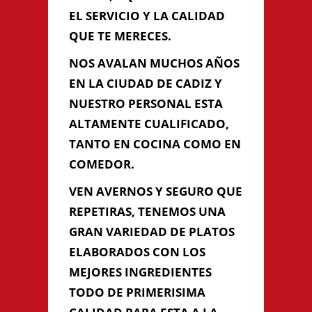
EL SERVICIO Y LA CALIDAD
QUE TE MERECES.
Información de
NOS AVALAN MUCHOS AÑOS
Contacto
EN LA CIUDAD DE CADIZ Y
NUESTRO PERSONAL ESTA
ALTAMENTE CUALIFICADO,
PLAZA DE SAN JUAN DE DIOS
Nº 17 CADIZ, Cádiz, Cádiz
TANTO EN COCINA COMO EN
956 263 627 - 956 272 049
COMEDOR.
carloszhou93@hotmail.com
VEN AVERNOS Y SEGURO QUE
REPETIRAS, TENEMOS UNA
GRAN VARIEDAD DE PLATOS
Contacta con Nosotros
ELABORADOS CON LOS
MEJORES INGREDIENTES
TODO DE PRIMERISIMA