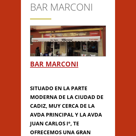
BAR MARCONI
CONTACTO
Anterior/Siguiente página
This page can't load Google
BAR MARCONI
Maps correctly.
Do you own this
BAR MARCONI
OK
website?
SITUADO EN LA PARTE
MODERNA DE LA CIUDAD DE
CADIZ, MUY CERCA DE LA
AVDA PRINCIPAL Y LA AVDA
JUAN CARLOS Iº, TE
OFRECEMOS UNA GRAN