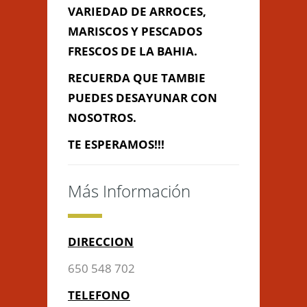
VARIEDAD DE ARROCES,
MARISCOS Y PESCADOS
FRESCOS DE LA BAHIA.
Información de
Contacto
RECUERDA QUE TAMBIE
PUEDES DESAYUNAR CON
NOSOTROS.
AVDA MARCONI, Cádiz, Cádiz
TE ESPERAMOS!!!
650 548 702
arkanodiaz@hotmail.com
Más Información
Contacta con Nosotros
DIRECCION
650 548 702
TELEFONO