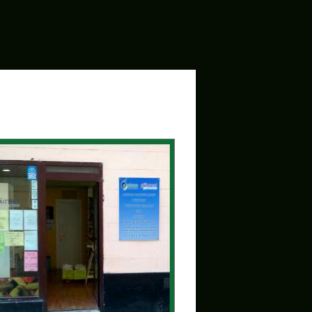
Anterior/Siguiente página
rectly.
OK
Z