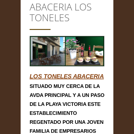
ABACERIA LOS
CONTACTO
TONELES
Anterior/Siguiente página
This page can't load Google
Maps correctly.
LOS TONELES ABACERIA
Do you own this
ABACERIA LOS
OK
website?
TONELES
SITUADO MUY CERCA DE LA
AVDA PRINCIPAL Y A UN PASO
DE LA PLAYA VICTORIA ESTE
ESTABLECIMIENTO
REGENTADO POR UNA JOVEN
FAMILIA DE EMPRESARIOS