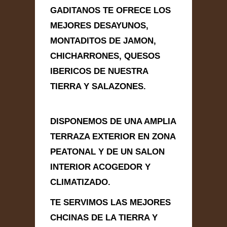
GADITANOS TE OFRECE LOS
MEJORES DESAYUNOS,
Información de
MONTADITOS DE JAMON,
Contacto
CHICHARRONES, QUESOS
IBERICOS DE NUESTRA
TIERRA Y SALAZONES.
PLAZA JEREZ DE LA FRONTERA
Nº 15 - CP: 11011, Cádiz, Cádiz
678 22 99 16
DISPONEMOS DE UNA AMPLIA
lostoneles@gmail.com
TERRAZA EXTERIOR EN ZONA
PEATONAL Y DE UN SALON
INTERIOR ACOGEDOR Y
Contacta con Nosotros
CLIMATIZADO.
TE SERVIMOS LAS MEJORES
CHCINAS DE LA TIERRA Y